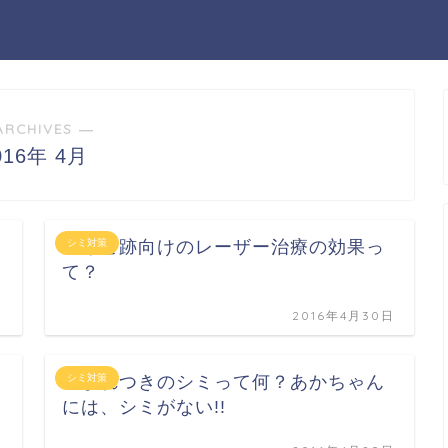
ARCHIVES ―
016年 4月
ニキビ跡向けのレーザー治療の効果っ
シミ対策
て？
日
2016年4月30日
生まれつきのシミって何？あかちゃん
シミ対策
には、シミがない!!