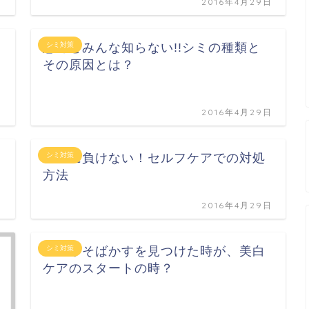
日
2016年4月29日
意外とみんな知らない!!シミの種類と
シミ対策
その原因とは？
日
2016年4月29日
シミに負けない！セルフケアでの対処
シミ対策
方法
日
2016年4月29日
シミやそばかすを見つけた時が、美白
シミ対策
ケアのスタートの時？