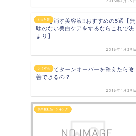
2016年4月29
シミを消す美容液!!おすすめの5選【無
シミ対策
駄のない美白ケアをするならこれで決
まり】
2016年4月29
シミってターンオーバーを整えたら改
シミ対策
善できるの？
2016年4月29
美白化粧品ランキング