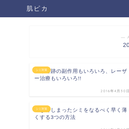
肌ピカ
― 
2
ニキビ跡の副作用もいろいろ、レーザ
シミ対策
ー治療もいろいろ!!
2016年4月30
できてしまったシミをなるべく早く薄
シミ対策
くする3つの方法