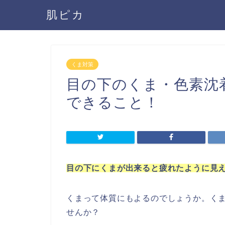
肌ピカ
くま対策
目の下のくま・色素沈
できること！
目の下にくまが出来ると疲れたように見
くまって体質にもよるのでしょうか。く
せんか？