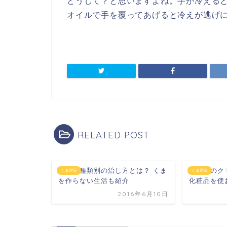
どうして？と思いますよね。手が冷える
オイルで手を覆ってあげると冷えが逃げ
RELATED POST
くまの種類別の治し方とは？ くま
目の下のク
くま対策
くま対策
を作らない生活も紹介
化粧品を使
2016年6月10日